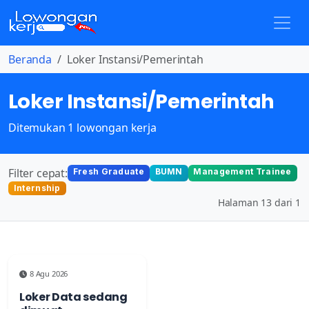
Beranda
Loker Instansi/Pemerintah
Loker Instansi/Pemerintah
Ditemukan 1 lowongan kerja
Filter cepat:
Fresh Graduate
BUMN
Management Trainee
Internship
Halaman 13 dari 1
8 Agu 2026
Loker Data sedang