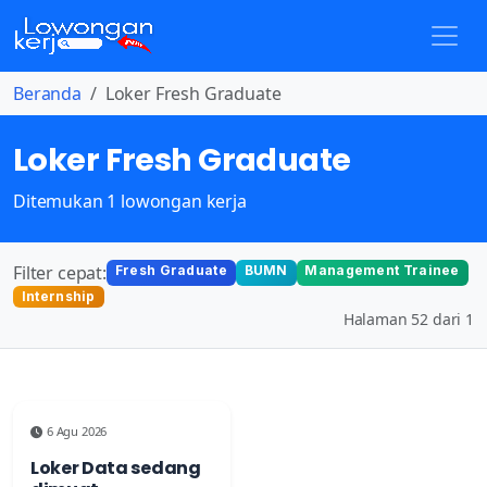
Beranda
Loker Fresh Graduate
Loker Fresh Graduate
Ditemukan 1 lowongan kerja
Filter cepat:
Fresh Graduate
BUMN
Management Trainee
Internship
Halaman 52 dari 1
6 Agu 2026
Loker Data sedang