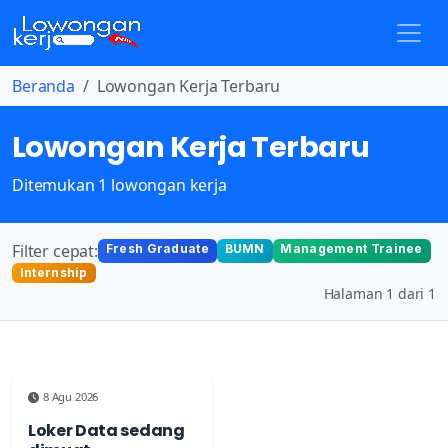
Beranda
Lowongan Kerja Terbaru
Lowongan Kerja Terbaru
Ditemukan 1 lowongan kerja
Filter cepat:
Fresh Graduate
BUMN
Management Trainee
Internship
Halaman 1 dari 1
8 Agu 2026
Loker Data sedang