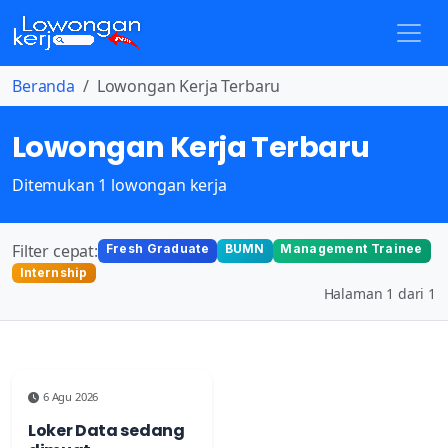
Beranda
Lowongan Kerja Terbaru
Lowongan Kerja Terbaru
Ditemukan 1 lowongan kerja
Filter cepat:
Fresh Graduate
BUMN
Management Trainee
Internship
Halaman 1 dari 1
6 Agu 2026
Loker Data sedang