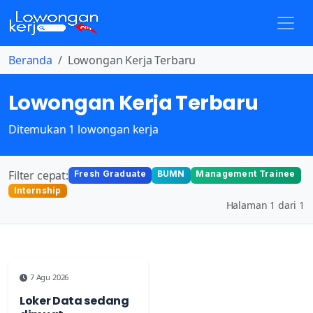
Beranda
Lowongan Kerja Terbaru
Lowongan Kerja Terbaru
Ditemukan 1 lowongan kerja
Filter cepat:
Fresh Graduate
BUMN
Management Trainee
Internship
Halaman 1 dari 1
7 Agu 2026
Loker Data sedang