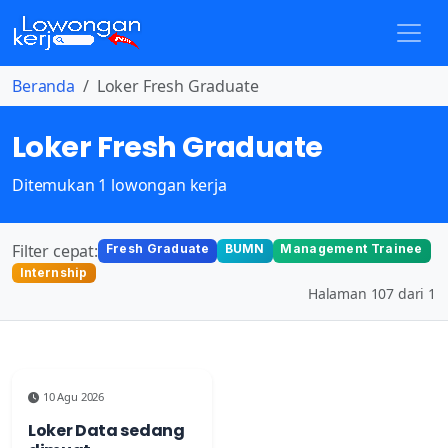
Beranda
Loker Fresh Graduate
Loker Fresh Graduate
Ditemukan 1 lowongan kerja
Filter cepat:
Fresh Graduate
BUMN
Management Trainee
Internship
Halaman 107 dari 1
10 Agu 2026
Loker Data sedang