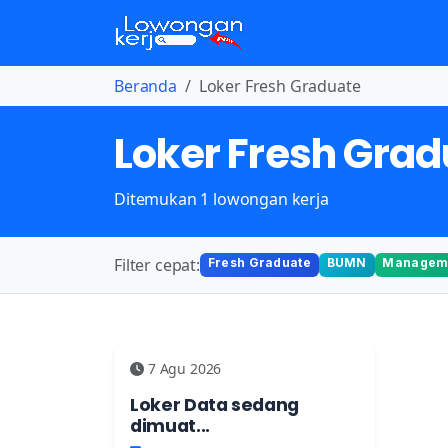
Beranda
Loker Fresh Graduate
Loker Fresh Gra
Ditemukan 1 lowongan kerja
Filter cepat:
Fresh Graduate
BUMN
Manageme
7 Agu 2026
Loker Data sedang
dimuat...