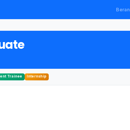
Beran
duate
nt Trainee
Internship