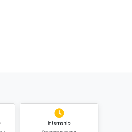
e
Internship
rir
Program magang