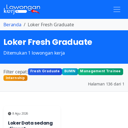
Beranda
Loker Fresh Graduate
Loker Fresh Graduate
Ditemukan 1 lowongan kerja
Filter cepat:
Fresh Graduate
BUMN
Management Trainee
Internship
Halaman 136 dari 1
8 Agu 2026
Loker Data sedang