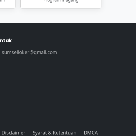
ntak
sumselloker@gmail.com
Disclaimer
Syarat & Ketentuan
DMCA