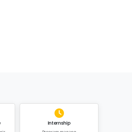
e
Internship
rir
Program magang