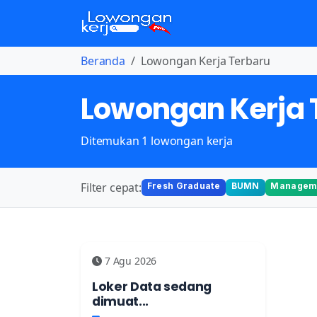
Beranda
Lowongan Kerja Terbaru
Lowongan Kerja 
Ditemukan 1 lowongan kerja
Filter cepat:
Fresh Graduate
BUMN
Manageme
7 Agu 2026
Loker Data sedang
dimuat...