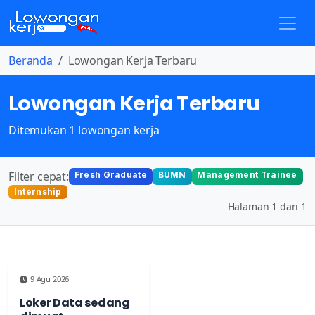
Beranda
Lowongan Kerja Terbaru
Lowongan Kerja Terbaru
Ditemukan 1 lowongan kerja
Filter cepat:
Fresh Graduate
BUMN
Management Trainee
Internship
Halaman 1 dari 1
9 Agu 2026
Loker Data sedang