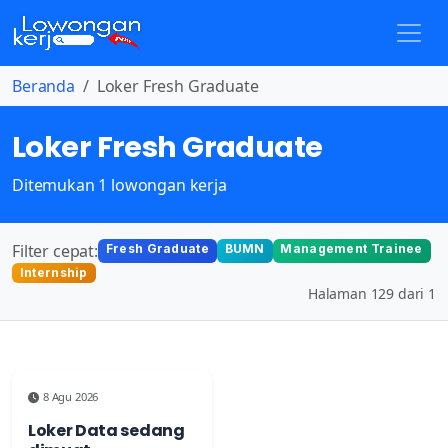
Beranda
Loker Fresh Graduate
Loker Fresh Graduate
Ditemukan 1 lowongan kerja
Filter cepat:
Fresh Graduate
BUMN
Management Trainee
Internship
Halaman 129 dari 1
8 Agu 2026
Loker Data sedang