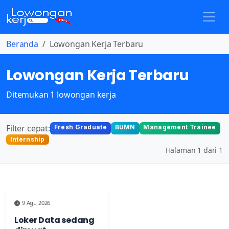
Beranda
Lowongan Kerja Terbaru
Lowongan Kerja Terbaru
Ditemukan 1 lowongan kerja
Filter cepat:
Fresh Graduate
BUMN
Management Trainee
Internship
Halaman 1 dari 1
9 Agu 2026
Loker Data sedang