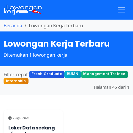
Beranda
Lowongan Kerja Terbaru
Lowongan Kerja Terbaru
Ditemukan 1 lowongan kerja
Filter cepat:
Fresh Graduate
BUMN
Management Trainee
Internship
Halaman 45 dari 1
7 Agu 2026
Loker Data sedang