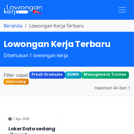
Beranda
Lowongan Kerja Terbaru
Lowongan Kerja Terbaru
Ditemukan 1 lowongan kerja
Filter cepat:
Fresh Graduate
BUMN
Management Trainee
Internship
Halaman 44 dari 1
7 Agu 2026
Loker Data sedang