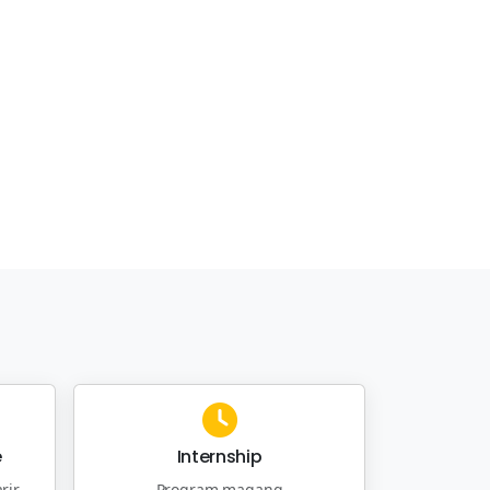
e
Internship
rir
Program magang