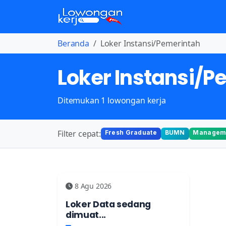
Beranda
Loker Instansi/Pemerintah
Loker Instansi/P
Ditemukan 1 lowongan kerja
Filter cepat:
Fresh Graduate
BUMN
Manageme
8 Agu 2026
Loker Data sedang
dimuat...