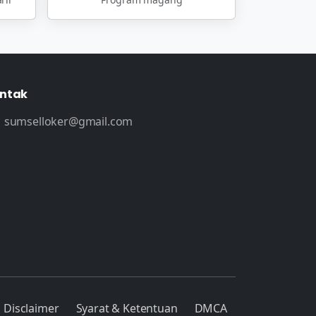
ntak
sumselloker@gmail.com
Disclaimer
Syarat & Ketentuan
DMCA