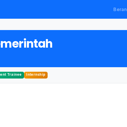
Beran
emerintah
nt Trainee
Internship