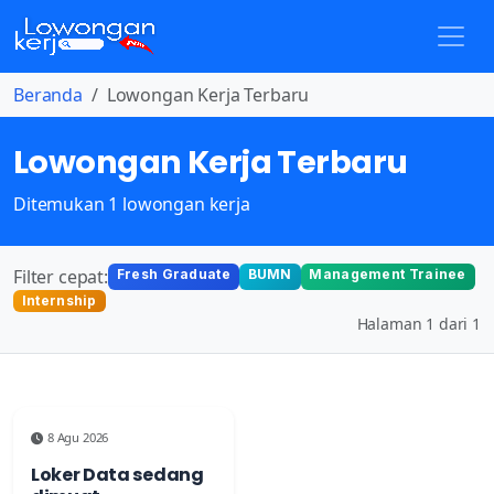
Beranda
Lowongan Kerja Terbaru
Lowongan Kerja Terbaru
Ditemukan 1 lowongan kerja
Filter cepat:
Fresh Graduate
BUMN
Management Trainee
Internship
Halaman 1 dari 1
8 Agu 2026
Loker Data sedang