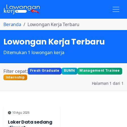
Beranda
Lowongan Kerja Terbaru
Lowongan Kerja Terbaru
Ditemukan 1 lowongan kerja
Filter cepat:
Fresh Graduate
BUMN
Management Trainee
Internship
Halaman 1 dari 1
10 Agu 2026
Loker Data sedang