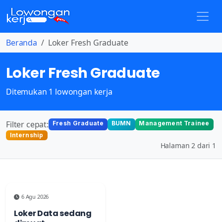
Beranda
Loker Fresh Graduate
Loker Fresh Graduate
Ditemukan 1 lowongan kerja
Filter cepat:
Fresh Graduate
BUMN
Management Trainee
Internship
Halaman 2 dari 1
6 Agu 2026
Loker Data sedang