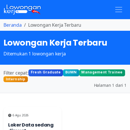
Beranda
Lowongan Kerja Terbaru
Lowongan Kerja Terbaru
Ditemukan 1 lowongan kerja
Filter cepat:
Fresh Graduate
BUMN
Management Trainee
Internship
Halaman 1 dari 1
6 Agu 2026
Loker Data sedang