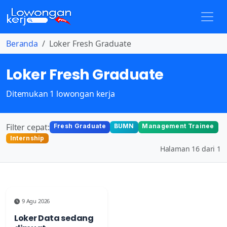
Beranda
Loker Fresh Graduate
Loker Fresh Graduate
Ditemukan 1 lowongan kerja
Filter cepat:
Fresh Graduate
BUMN
Management Trainee
Internship
Halaman 16 dari 1
9 Agu 2026
Loker Data sedang