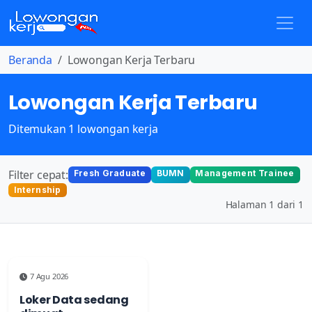
Beranda
Lowongan Kerja Terbaru
Lowongan Kerja Terbaru
Ditemukan 1 lowongan kerja
Filter cepat:
Fresh Graduate
BUMN
Management Trainee
Internship
Halaman 1 dari 1
7 Agu 2026
Loker Data sedang