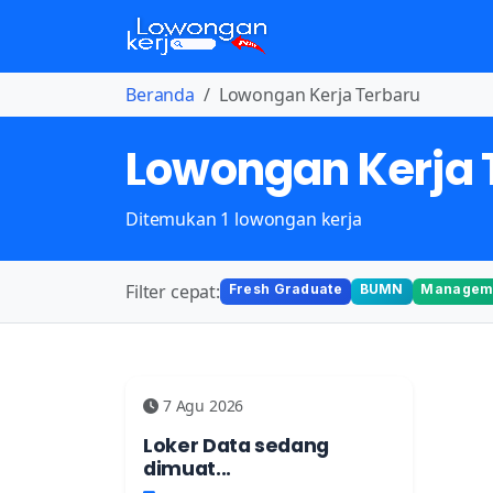
Beranda
Lowongan Kerja Terbaru
Lowongan Kerja 
Ditemukan 1 lowongan kerja
Filter cepat:
Fresh Graduate
BUMN
Manageme
7 Agu 2026
Loker Data sedang
dimuat...