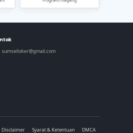
ntak
sumselloker@gmail.com
Disclaimer
Syarat & Ketentuan
DMCA