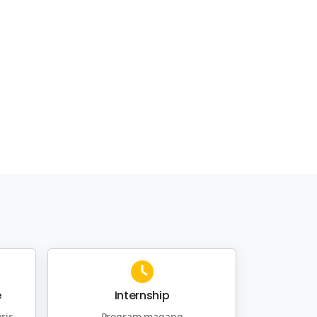
e
Internship
rir
Program magang