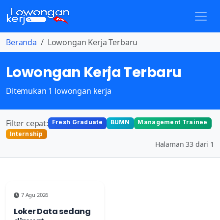
Beranda
Lowongan Kerja Terbaru
Lowongan Kerja Terbaru
Ditemukan 1 lowongan kerja
Filter cepat:
Fresh Graduate
BUMN
Management Trainee
Internship
Halaman 33 dari 1
7 Agu 2026
Loker Data sedang