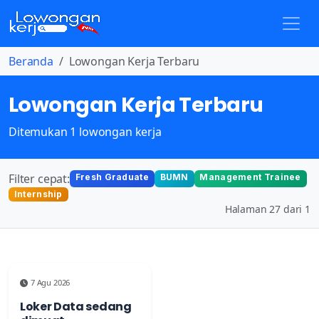
Beranda
Lowongan Kerja Terbaru
Lowongan Kerja Terbaru
Ditemukan 1 lowongan kerja
Filter cepat:
Fresh Graduate
BUMN
Management Trainee
Internship
Halaman 27 dari 1
7 Agu 2026
Loker Data sedang