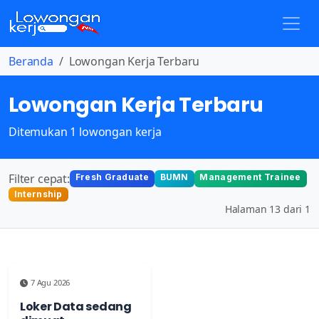
Beranda
Lowongan Kerja Terbaru
Lowongan Kerja Terbaru
Ditemukan 1 lowongan kerja
Filter cepat:
Fresh Graduate
BUMN
Management Trainee
Internship
Halaman 13 dari 1
7 Agu 2026
Loker Data sedang