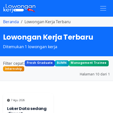
Beranda
Lowongan Kerja Terbaru
Lowongan Kerja Terbaru
Ditemukan 1 lowongan kerja
Filter cepat:
Fresh Graduate
BUMN
Management Trainee
Internship
Halaman 10 dari 1
7 Agu 2026
Loker Data sedang