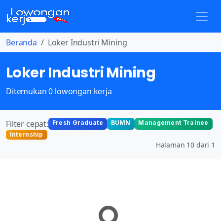
Beranda
Loker Industri Mining
Loker Industri Mining
Ditemukan 0 lowongan kerja
Filter cepat:
Fresh Graduate
BUMN
Management Trainee
Internship
Halaman 10 dari 1