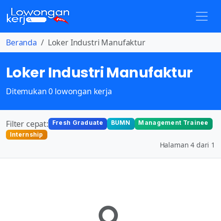
Beranda
Loker Industri Manufaktur
Loker Industri Manufaktur
Ditemukan 0 lowongan kerja
Filter cepat:
Fresh Graduate
BUMN
Management Trainee
Internship
Halaman 4 dari 1