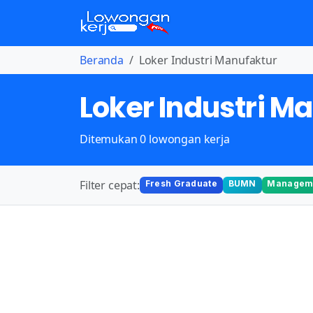
Beranda
Loker Industri Manufaktur
Loker Industri M
Ditemukan 0 lowongan kerja
Filter cepat:
Fresh Graduate
BUMN
Manageme