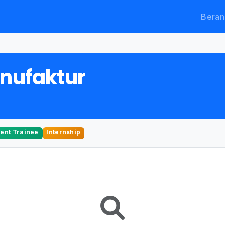
Beran
anufaktur
nt Trainee
Internship