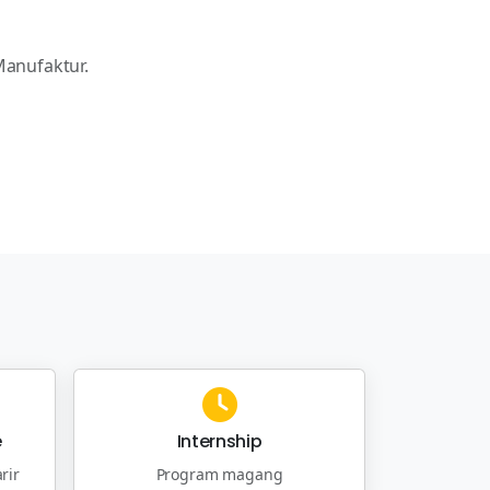
Manufaktur.
e
Internship
rir
Program magang