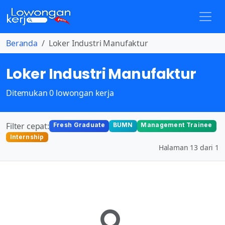
Beranda
Loker Industri Manufaktur
Loker Industri Manufaktur
Ditemukan 0 lowongan kerja
Filter cepat:
Fresh Graduate
BUMN
Management Trainee
Internship
Halaman 13 dari 1