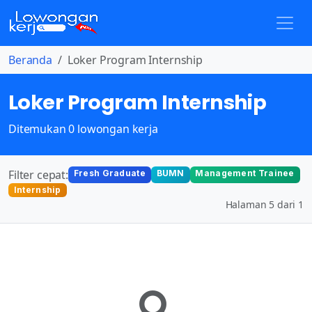
Beranda
Loker Program Internship
Loker Program Internship
Ditemukan 0 lowongan kerja
Filter cepat:
Fresh Graduate
BUMN
Management Trainee
Internship
Halaman 5 dari 1