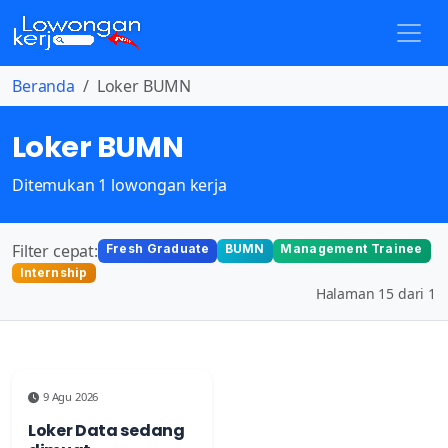
Beranda
Loker BUMN
Loker BUMN
Ditemukan 1 lowongan kerja
Filter cepat:
Fresh Graduate
BUMN
Management Trainee
Internship
Halaman 15 dari 1
9 Agu 2026
Loker Data sedang