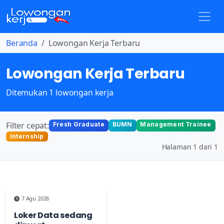
Beranda
Lowongan Kerja Terbaru
Lowongan Kerja Terbaru
Ditemukan 1 lowongan kerja
Filter cepat:
Fresh Graduate
BUMN
Management Trainee
Internship
Halaman 1 dari 1
7 Agu 2026
Loker Data sedang