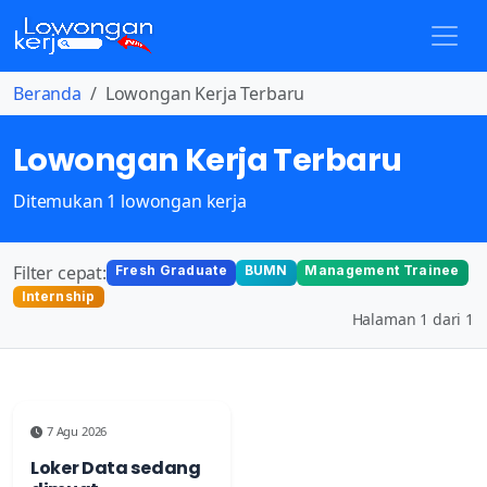
Beranda
Lowongan Kerja Terbaru
Lowongan Kerja Terbaru
Ditemukan 1 lowongan kerja
Filter cepat:
Fresh Graduate
BUMN
Management Trainee
Internship
Halaman 1 dari 1
7 Agu 2026
Loker Data sedang