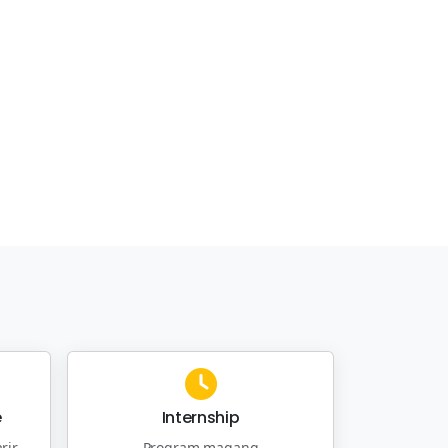
e
Internship
rir
Program magang