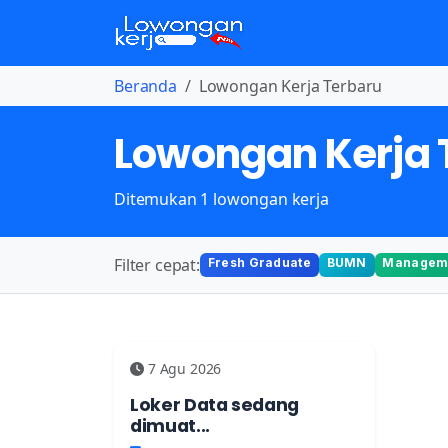
Beranda
Lowongan Kerja Terbaru
Lowongan Kerja 
Ditemukan 1 lowongan kerja
Filter cepat:
Fresh Graduate
BUMN
Manageme
7 Agu 2026
Loker Data sedang
dimuat...