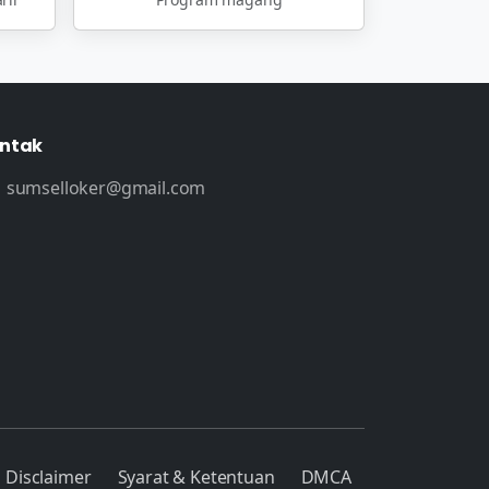
ntak
sumselloker@gmail.com
Disclaimer
Syarat & Ketentuan
DMCA