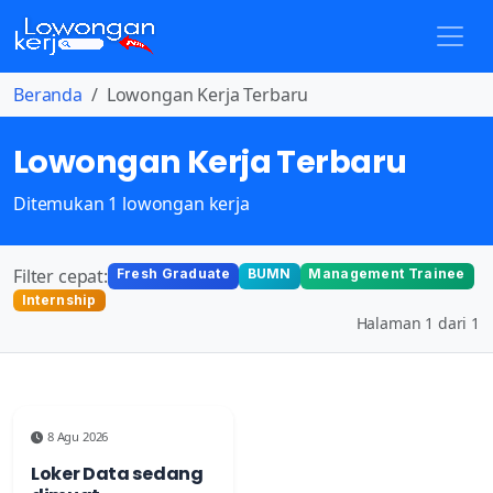
Beranda
Lowongan Kerja Terbaru
Lowongan Kerja Terbaru
Ditemukan 1 lowongan kerja
Filter cepat:
Fresh Graduate
BUMN
Management Trainee
Internship
Halaman 1 dari 1
8 Agu 2026
Loker Data sedang