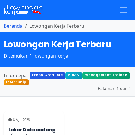
Beranda
Lowongan Kerja Terbaru
Lowongan Kerja Terbaru
Ditemukan 1 lowongan kerja
Filter cepat:
Fresh Graduate
BUMN
Management Trainee
Internship
Halaman 1 dari 1
8 Agu 2026
Loker Data sedang