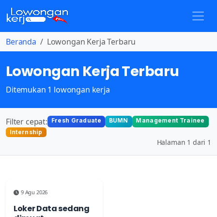
Beranda
Lowongan Kerja Terbaru
Lowongan Kerja Terbaru
Ditemukan 1 lowongan kerja
Filter cepat:
Fresh Graduate
BUMN
Management Trainee
Internship
Halaman 1 dari 1
9 Agu 2026
Loker Data sedang