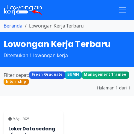
Beranda
Lowongan Kerja Terbaru
Lowongan Kerja Terbaru
Ditemukan 1 lowongan kerja
Filter cepat:
Fresh Graduate
BUMN
Management Trainee
Internship
Halaman 1 dari 1
9 Agu 2026
Loker Data sedang