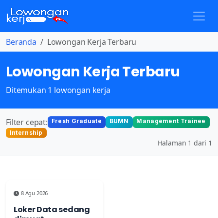
Beranda
Lowongan Kerja Terbaru
Lowongan Kerja Terbaru
Ditemukan 1 lowongan kerja
Filter cepat:
Fresh Graduate
BUMN
Management Trainee
Internship
Halaman 1 dari 1
8 Agu 2026
Loker Data sedang