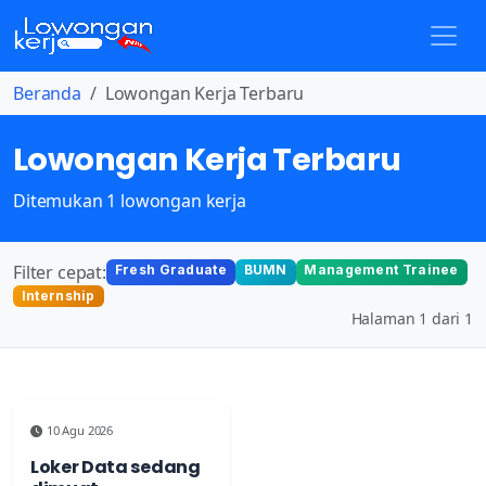
Beranda
Lowongan Kerja Terbaru
Lowongan Kerja Terbaru
Ditemukan 1 lowongan kerja
Filter cepat:
Fresh Graduate
BUMN
Management Trainee
Internship
Halaman 1 dari 1
10 Agu 2026
Loker Data sedang