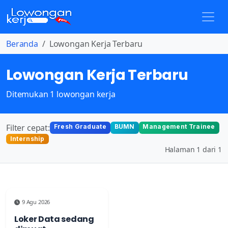
Beranda
Lowongan Kerja Terbaru
Lowongan Kerja Terbaru
Ditemukan 1 lowongan kerja
Filter cepat:
Fresh Graduate
BUMN
Management Trainee
Internship
Halaman 1 dari 1
9 Agu 2026
Loker Data sedang