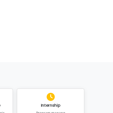
e
Internship
rir
Program magang