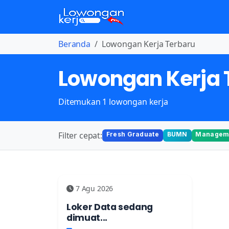
Beranda
Lowongan Kerja Terbaru
Lowongan Kerja 
Ditemukan 1 lowongan kerja
Filter cepat:
Fresh Graduate
BUMN
Manageme
7 Agu 2026
Loker Data sedang
dimuat...