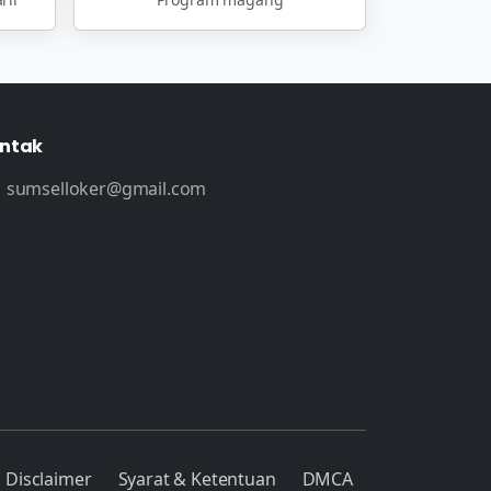
ntak
sumselloker@gmail.com
Disclaimer
Syarat & Ketentuan
DMCA