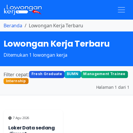
Beranda
Lowongan Kerja Terbaru
Lowongan Kerja Terbaru
Ditemukan 1 lowongan kerja
Filter cepat:
Fresh Graduate
BUMN
Management Trainee
Internship
Halaman 1 dari 1
7 Agu 2026
Loker Data sedang