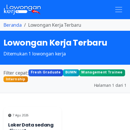
Beranda
Lowongan Kerja Terbaru
Lowongan Kerja Terbaru
Ditemukan 1 lowongan kerja
Filter cepat:
Fresh Graduate
BUMN
Management Trainee
Internship
Halaman 1 dari 1
7 Agu 2026
Loker Data sedang