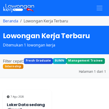
Beranda
Lowongan Kerja Terbaru
Lowongan Kerja Terbaru
Ditemukan 1 lowongan kerja
Filter cepat:
Fresh Graduate
BUMN
Management Trainee
Internship
Halaman 1 dari 1
7 Agu 2026
Loker Data sedang