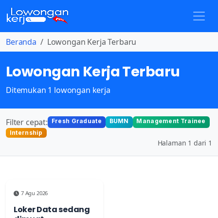
Beranda
Lowongan Kerja Terbaru
Lowongan Kerja Terbaru
Ditemukan 1 lowongan kerja
Filter cepat:
Fresh Graduate
BUMN
Management Trainee
Internship
Halaman 1 dari 1
7 Agu 2026
Loker Data sedang