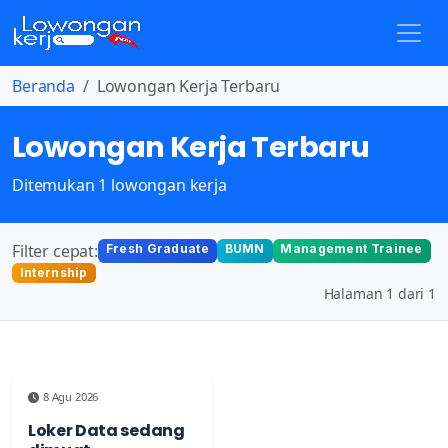
Beranda
Lowongan Kerja Terbaru
Lowongan Kerja Terbaru
Ditemukan 1 lowongan kerja
Filter cepat:
Fresh Graduate
BUMN
Management Trainee
Internship
Halaman 1 dari 1
8 Agu 2026
Loker Data sedang