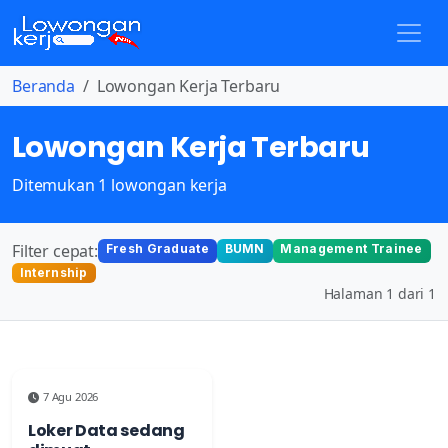
Beranda
Lowongan Kerja Terbaru
Lowongan Kerja Terbaru
Ditemukan 1 lowongan kerja
Filter cepat:
Fresh Graduate
BUMN
Management Trainee
Internship
Halaman 1 dari 1
7 Agu 2026
Loker Data sedang