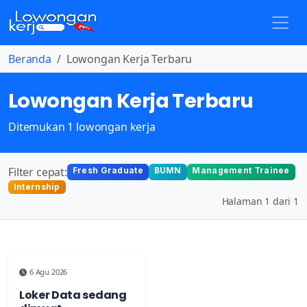
Beranda
Lowongan Kerja Terbaru
Lowongan Kerja Terbaru
Ditemukan 1 lowongan kerja
Filter cepat:
Fresh Graduate
BUMN
Management Trainee
Internship
Halaman 1 dari 1
6 Agu 2026
Loker Data sedang